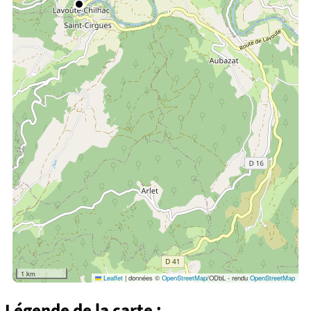
1 km
Leaflet
|
données ©
OpenStreetMap
/ODbL - rendu
OpenStreetMap
Légende de la carte :