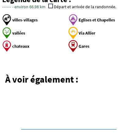
------
- environ 66.98 km
Départ et arrivée de la randonnée.
villes-villages
Eglises et Chapelles
vallées
Via Allier
chateaux
Gares
Le plateau d'Ally et ses
moulins
À voir également :
Circuits
Les circuits vélo en
Margeride