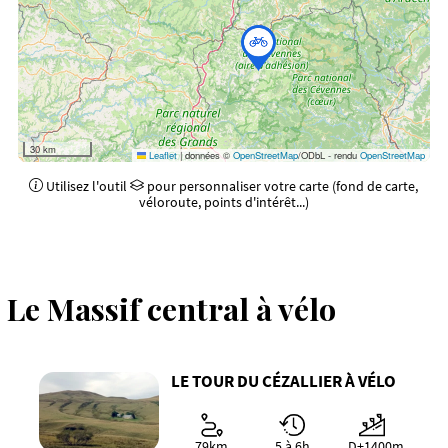
30 km
Leaflet
|
données ©
OpenStreetMap
/ODbL - rendu
OpenStreetMap
Utilisez l'outil
pour personnaliser votre carte (fond de carte,
véloroute, points d'intérêt...)
Le Massif central à vélo
LE TOUR DU CÉZALLIER À VÉLO
79km
5 à 6h
D+1400m