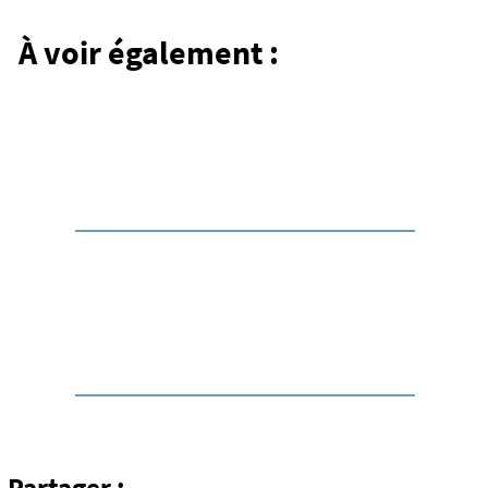
Les étapes de la Via
Allier en détail
À voir également :
Le détail des étapes pour pédaler le long de
l’Allier en toute sérénité.
Via Allier 15 : Prades -
Saint-Privat-d'Allier
Partager :