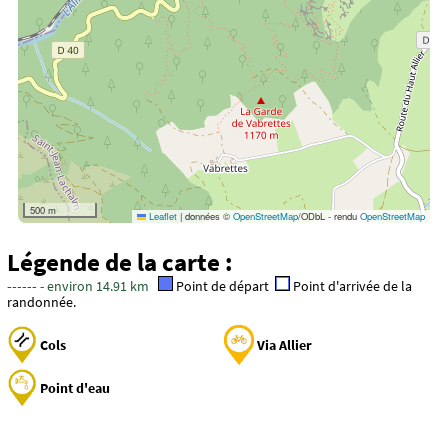
500 m
Leaflet
|
données ©
OpenStreetMap
/ODbL - rendu
OpenStreetMap
Légende de la carte :
------
- environ 14.91 km
Point de départ
Point d'arrivée de la
randonnée.
Cols
Via Allier
Point d'eau
Aventure