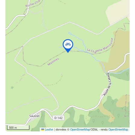
500 m
Leaflet
|
données ©
OpenStreetMap
/ODbL - rendu
OpenStreetMap