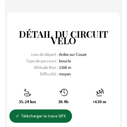
DÉTAIL DU CIRCUIT
VÉLO
Lieu de départ :
Ardes sur Couze
Type de parcours :
boucle
Altitude Max :
1166 m
Difficulté :
moyen
35.24 km
3h 4h
+630 m
Télécharger la trace GPX