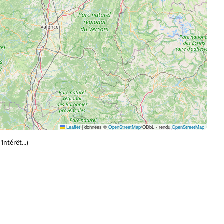
Leaflet
|
données ©
OpenStreetMap
/ODbL - rendu
OpenStreetMap
ntérêt...)