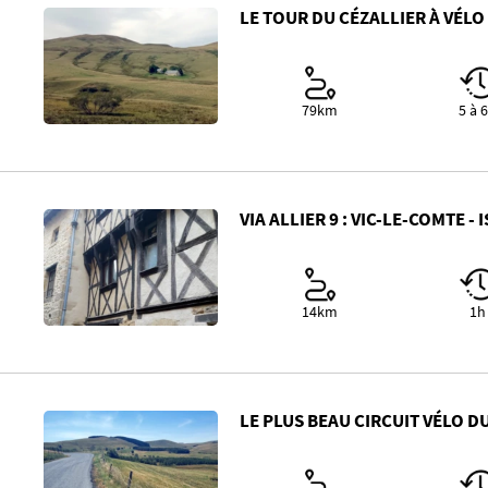
LE TOUR DU CÉZALLIER À VÉLO
79km
5 à 
VIA ALLIER 9 : VIC-LE-COMTE - 
14km
1h
LE PLUS BEAU CIRCUIT VÉLO D