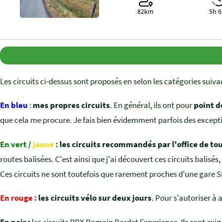
82km
5h 
Les circuits ci-dessus sont proposés en selon les catégories suiva
En bleu
:
mes propres circuits
. En général, ils ont pour
point d
que cela me procure. Je fais bien évidemment parfois des excepti
En vert /
jaune
:
les circuits recommandés par l'office de 
routes balisées. C'est ainsi que j'ai découvert ces circuits balisés,
Ces circuits ne sont toutefois que rarement proches d'une gare 
En rouge :
les circuits vélo sur deux jours
. Pour s'autoriser à 
En noir :
les circuits RBX Romain Bardet Experience. Ils sont exige