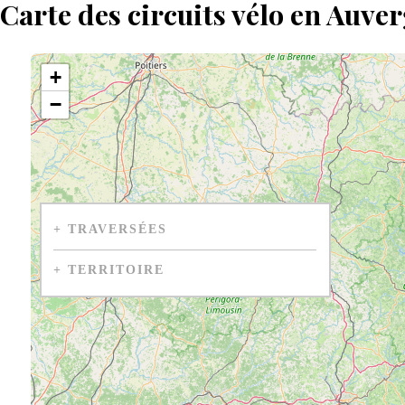
Carte des circuits vélo en Auve
+
−
+
TRAVERSÉES
+
TERRITOIRE