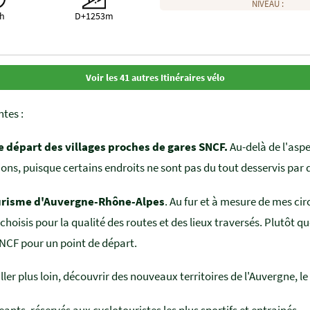
NIVEAU :
6h
D+1253m
Voir les 41 autres Itinéraires vélo
ntes :
e départ des villages proches de gares SNCF.
Au-delà de l'aspe
ons, puisque certains endroits ne sont pas du tout desservis par 
tourisme d'Auvergne-Rhône-Alpes
. Au fur et à mesure de mes cir
 choisis pour la qualité des routes et des lieux traversés. Plutôt que
SNCF pour un point de départ.
aller plus loin, découvrir des nouveaux territoires de l'Auvergne, 
ants, réservés aux cyclotouristes les plus sportifs et entrainés.