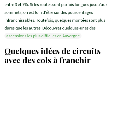
entre 3 et 7%. Si les routes sont parfois longues jusqu'aux
sommets, on est loin d'être sur des pourcentages
infranchissables. Toutefois, quelques montées sont plus
dures que les autres. Découvrez quelques-unes des
ascensions les plus difficiles en Auvergne
.
Quelques idées de circuits
Le Puy Mary à vélo
avec des cols à franchir
les cols de la croix Morand et
Saint-Robert
La Godivelle à Vélo