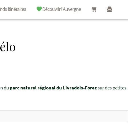
nds itinéraires
Découvrir l'Auvergne
élo
ein du
parc naturel régional du Livradois-Forez
sur des petites