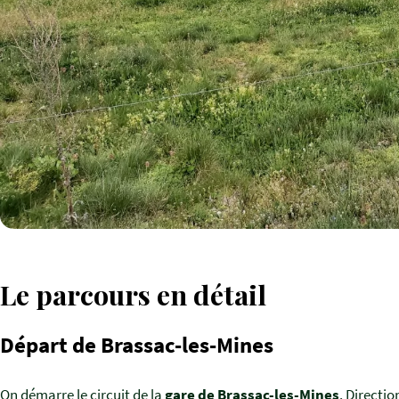
Le parcours en détail
Départ de Brassac-les-Mines
On démarre le circuit de la
gare de Brassac-les-Mines
. Directi