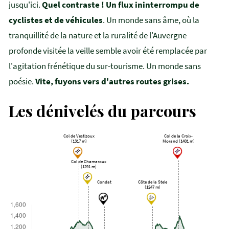
jusqu'ici.
Quel contraste ! Un flux ininterrompu de
cyclistes et de véhicules
. Un monde sans âme, où la
tranquillité de la nature et la ruralité de l'Auvergne
profonde visitée la veille semble avoir été remplacée par
l'agitation frénétique du sur-tourisme. Un monde sans
poésie.
Vite, fuyons vers d'autres routes grises.
Les dénivelés du parcours
Col de Vestizoux
Col de la Croix-
(1317 m)
Morand (1401 m)
Col de Chamaroux
(1291 m)
Condat
Côte de la Stele
(1247 m)