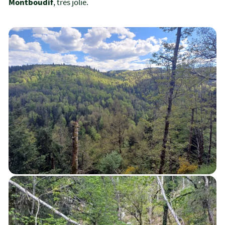
Montboudif
, très jolie.