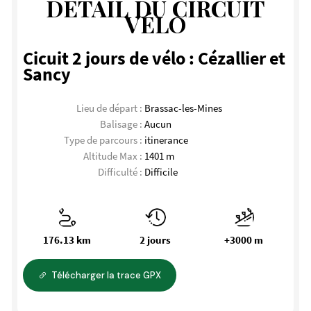
DÉTAIL DU CIRCUIT
VÉLO
Cicuit 2 jours de vélo : Cézallier et
Sancy
Lieu de départ :
Brassac-les-Mines
Balisage :
Aucun
Type de parcours :
itinerance
Altitude Max :
1401 m
Difficulté :
Difficile
176.13 km
2 jours
+3000 m
Télécharger la trace GPX