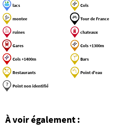
lacs
Cols
montee
Tour de France
ruines
chateaux
Gares
Cols +1300m
Cols +1400m
Bars
Restaurants
Point d'eau
Point non identifié
Aventure
Traversées en Auvergne
À voir également :
Une sélection des plus belles traversées de
l'Auvergne, dont la traversée des Volcans