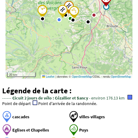
20 km
Leaflet
|
données ©
OpenStreetMap
/ODbL - rendu
OpenStreetMap
Légende de la carte :
------ Cicuit 2 jours de vélo : Cézallier et Sancy
- environ 176.13 km
Point de départ
Point d'arrivée de la randonnée.
cascades
villes-villages
Eglises et Chapelles
Puys