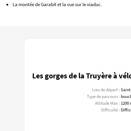
La montée de Garabit et la vue sur le viaduc.
Les gorges de la Truyère à vél
Lieu de départ :
Saint
Type de parcours :
boucl
Altitude Max :
1200
Difficulté :
Diffic