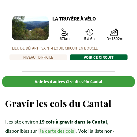
LA TRUYÈRE À VÉLO
67km
5 à 6h
D+1802m
LIEU DE DÉPART :
SAINT-FLOUR
, CIRCUIT EN
BOUCLE
NIVEAU :
DIFFICILE
VOIR CE CIRCUIT
Voir les 4 autres Circuits vélo Cantal
Gravir les cols du Cantal
Il existe environ
19 cols à gravir dans le Cantal
,
disponibles sur
la carte des cols
. Voici la liste non-