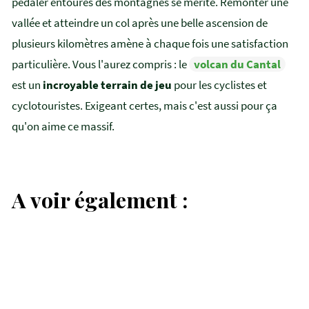
pédaler entourés des montagnes se mérite. Remonter une
vallée et atteindre un col après une belle ascension de
plusieurs kilomètres amène à chaque fois une satisfaction
particulière. Vous l'aurez compris : le
volcan du Cantal
est un
incroyable terrain de jeu
pour les cyclistes et
cyclotouristes. Exigeant certes, mais c'est aussi pour ça
qu'on aime ce massif.
Aventure
Les volcans d'Auvergne à vélo
A voir également :
Circuits
Liste des circuits vélo dans le
Cézallier
Des itinéraires sauvages et grandioses au cœur des hauts
plateaux du Cézallier.