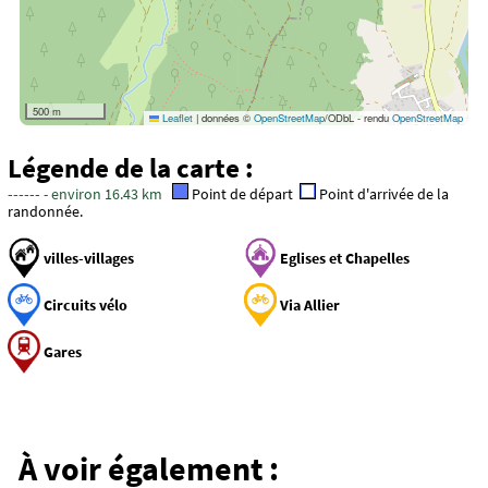
500 m
Leaflet
|
données ©
OpenStreetMap
/ODbL - rendu
OpenStreetMap
Légende de la carte :
------
- environ 16.43 km
Point de départ
Point d'arrivée de la
randonnée.
villes-villages
Eglises et Chapelles
Circuits vélo
Via Allier
Gares
Via Allier 12 : Brioude -
Lavoûte-Chilhac
À voir également :