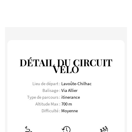
DÉTAIL DU CIRCUIT
VÉLO
Lieu de départ :
Lavoûte-Chilhac
Balisage :
Via Allier
Type de parcours :
itinerance
Altitude Max :
700 m
Difficulté :
Moyenne