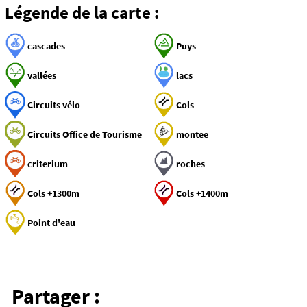
Légende de la carte :
cascades
Puys
vallées
lacs
Circuits vélo
Cols
Circuits Office de Tourisme
montee
criterium
roches
Cols +1300m
Cols +1400m
Point d'eau
Partager :