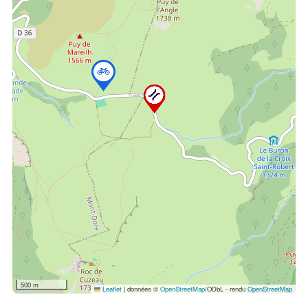
500 m
Leaflet
|
données ©
OpenStreetMap
/ODbL - rendu
OpenStreetMap