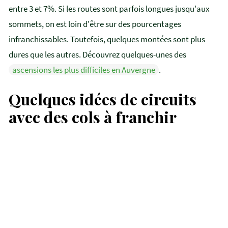
entre 3 et 7%. Si les routes sont parfois longues jusqu'aux
sommets, on est loin d'être sur des pourcentages
infranchissables. Toutefois, quelques montées sont plus
dures que les autres. Découvrez quelques-unes des
ascensions les plus difficiles en Auvergne
.
Quelques idées de circuits
Le Puy Mary à vélo
avec des cols à franchir
les cols de la croix Morand et
Saint-Robert
La Godivelle à Vélo