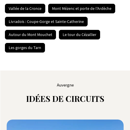
Vallée de la Cronce
Mont Mézenc et porte de l'Ardèche
Livradois : Coupe-Gorge et Sainte-Catherine
Autour du Mont Mouchet
Le tour du Cézallier
Les gorges du Tarn
Auvergne
IDÉES DE CIRCUITS