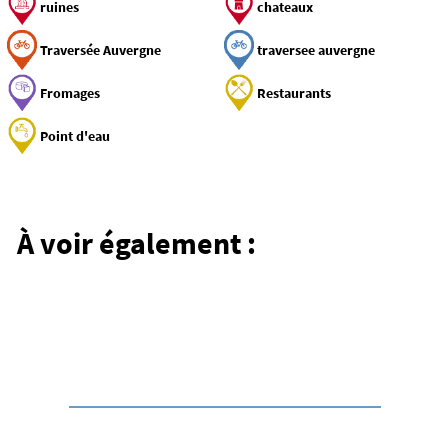
ruines
chateaux
Traversée Auvergne
traversee auvergne
Fromages
Restaurants
Point d'eau
Circuits
Les circuits vélo en
Auvergne
À voir également :
Une sélection d’itinéraires pour découvrir toute
la richesse des paysages d’Auvergne à vélo.
Circuits
Liste des circuits vélo
dans le Cézallier
Des itinéraires sauvages et grandioses au cœur