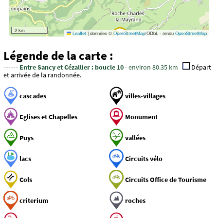
2 km
Leaflet
|
données ©
OpenStreetMap
/ODbL - rendu
OpenStreetMap
Légende de la carte :
------ Entre Sancy et Cézallier : boucle 10
- environ 80.35 km
Départ
et arrivée de la randonnée.
cascades
villes-villages
Eglises et Chapelles
Monument
Puys
vallées
lacs
Circuits vélo
Cols
Circuits Office de Tourisme
criterium
roches