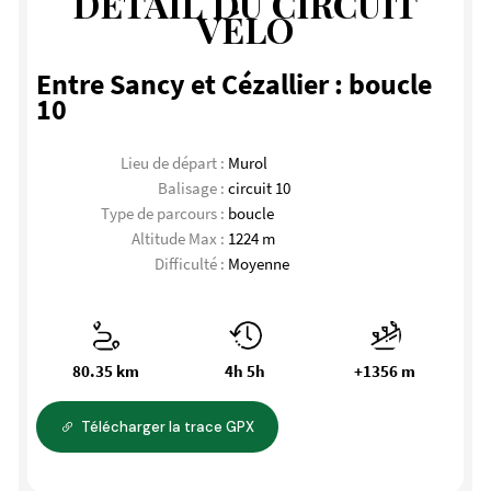
DÉTAIL DU CIRCUIT
VÉLO
Entre Sancy et Cézallier : boucle
10
Lieu de départ :
Murol
Balisage :
circuit 10
Type de parcours :
boucle
Altitude Max :
1224 m
Difficulté :
Moyenne
80.35 km
4h 5h
+1356 m
Télécharger la trace GPX