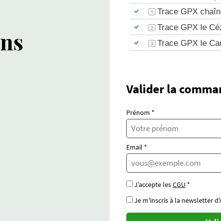
Trace GPX chaîn
Trace GPX le Céz
ans
Trace GPX le Can
Valider la comma
Prénom *
Email *
J’accepte les
CGU
*
Je m'inscris à la newsletter d