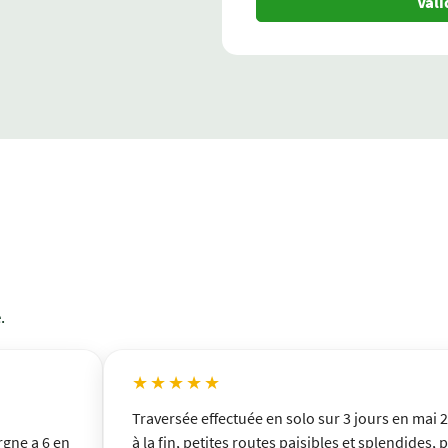
Val
.
★★★★★
Traversée effectuée en solo sur 3 jours en mai 
rgne a 6 en
à la fin, petites routes paisibles et splendides,