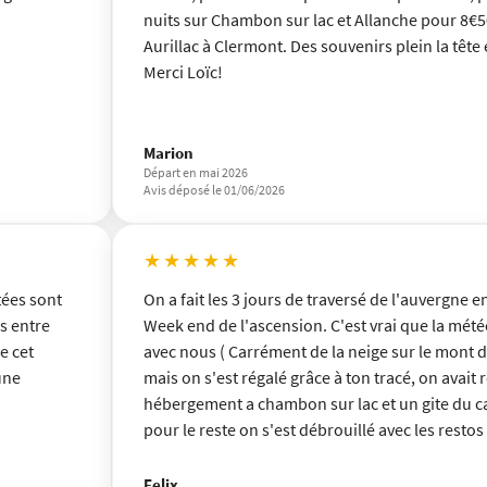
nuits sur Chambon sur lac et Allanche pour 8€50
Aurillac à Clermont. Des souvenirs plein la tête 
Merci Loïc!
Marion
Départ en mai 2026
Avis déposé le 01/06/2026
★★★★★
tées sont
On a fait les 3 jours de traversé de l'auvergne 
s entre
Week end de l'ascension. C'est vrai que la mété
e cet
avec nous ( Carrément de la neige sur le mont dor
une
mais on s'est régalé grâce à ton tracé, on avait 
hébergement a chambon sur lac et un gite du c
pour le reste on s'est débrouillé avec les rest
sur le chemin.
La trace gpx était sans faille et les paysages trè
Felix