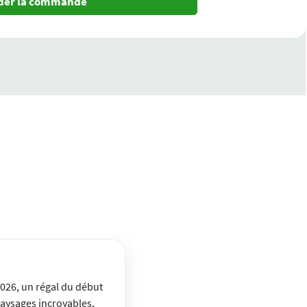
ider la commande
2026, un régal du début
 paysages incroyables,