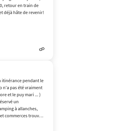
, retour en train de
et déjà hâte de revenir!
en itinérance pendant le
o n'a pas été vraiment
e et le puy mari ... )
réservé un
amping à allanches,
os et commerces trouvé
s agréable.