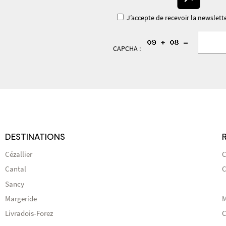
J’accepte de recevoir la newslett
CAPCHA :
DESTINATIONS
Cézallier
C
Cantal
C
Sancy
Margeride
M
Livradois-Forez