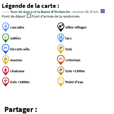
Légende de la carte :
------ Tour du Sancy et la Banne D'Ordanche
- environ 96.76 km
Point de départ
Point d'arrivée de la randonnée.
cascades
villes-villages
vallées
lacs
Circuits vélo
Cols
montee
criterium
chateaux
Cols +1300m
Cols +1400m
Point d'eau
Partager :