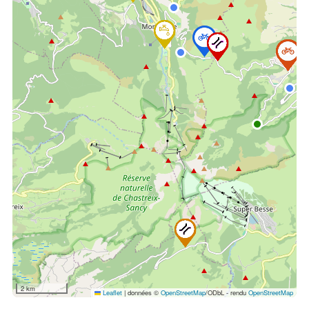
2 km
Leaflet
|
données ©
OpenStreetMap
/ODbL - rendu
OpenStreetMap