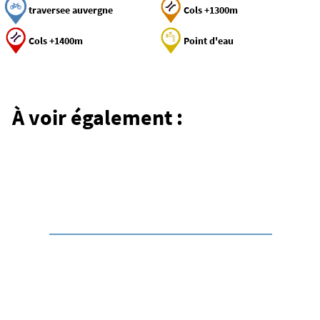
traversee auvergne
Cols +1300m
Cols +1400m
Point d'eau
Circuits
Les circuits vélo dans le
Cantal
À voir également :
Des parcours de caractère entre volcans, vallées
profondes et grands cols du Cantal.
Aventure
Les volcans d'Auvergne
à vélo
Circuits
Les circuits vélo en