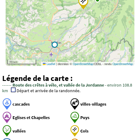
10 km
Leaflet
|
données ©
OpenStreetMap
/ODbL - rendu
OpenStreetMap
Légende de la carte :
------ Route des crêtes à vélo, et vallée de la Jordanne
- environ 108.8
km
Départ et arrivée de la randonnée.
cascades
villes-villages
Eglises et Chapelles
Puys
vallées
Cols