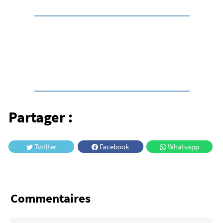
Auvergne
Une sélection d’itinéraires pour découvrir toute
la richesse des paysages d’Auvergne à vélo.
Partager :
Twitter
Facebook
Whatsapp
Commentaires