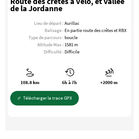
Route des crêtes à vélo, et vallée
de la Jordanne
Lieu de départ :
Aurillac
Balisage :
En partie route des crêtes et RBX
Type de parcours :
boucle
Altitude Max :
1581 m
Difficulté :
Difficile
108.8 km
6h à 7h
+2000 m
Télécharger la trace GPX