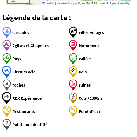
1 km
Leaflet
|
données ©
OpenStreetMap
/ODbL - rendu
OpenStreetMap
Légende de la carte :
cascades
villes-villages
Eglises et Chapelles
Monument
Puys
vallées
Circuits vélo
Cols
roches
ruines
RBX Expérience
Cols +1300m
Restaurants
Point d'eau
Point non identifié
Découverte