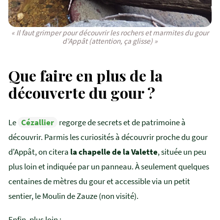
« Il faut grimper pour découvrir les rochers et marmites du gour
d'Appât (attention, ça glisse) »
Que faire en plus de la
découverte du gour ?
Le
Cézallier
regorge de secrets et de patrimoine à
découvrir. Parmis les curiosités à découvrir proche du gour
d'Appât, on citera
la chapelle de la Valette
, située un peu
plus loin et indiquée par un panneau. À seulement quelques
centaines de mètres du gour et accessible via un petit
sentier, le Moulin de Zauze (non visité).
Enfin, plus loin :