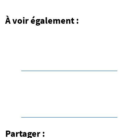
Toutes les cascades en
Auvergne
À voir également :
Des chutes d’eau spectaculaires au cœur des
paysages volcaniques d’Auvergne.
Destination
Le Cézallier
Un territoire à part, entre grands espaces,
burons et paysages d’altitude.
Partager :