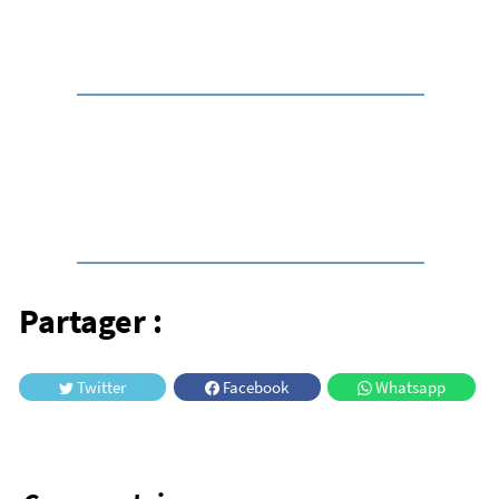
Destination
Le Cézallier
Un territoire à part, entre grands espaces,
burons et paysages d’altitude.
Partager :
Twitter
Facebook
Whatsapp