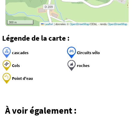
300 m
Leaflet
|
données ©
OpenStreetMap
/ODbL - rendu
OpenStreetMap
Légende de la carte :
cascades
Circuits vélo
Cols
roches
Point d'eau
Découverte
Toutes les cascades en
Auvergne
À voir également :
Des chutes d’eau spectaculaires au cœur des
paysages volcaniques d’Auvergne.