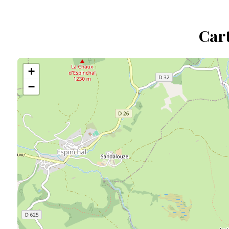
Cart
+
−