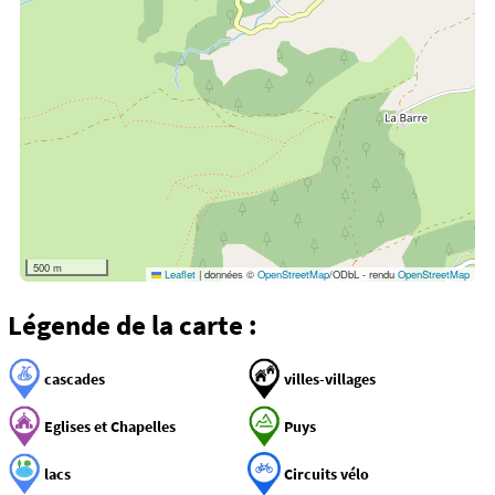
500 m
Leaflet
|
données ©
OpenStreetMap
/ODbL - rendu
OpenStreetMap
Légende de la carte :
cascades
villes-villages
Eglises et Chapelles
Puys
lacs
Circuits vélo