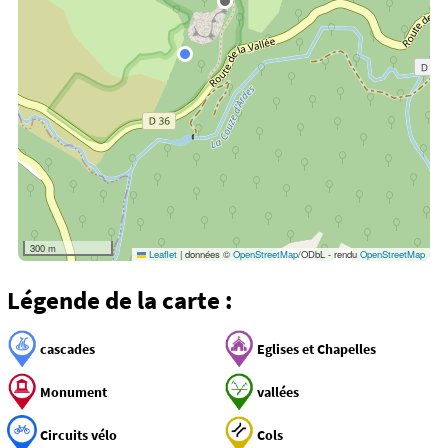
300 m
Leaflet
|
données ©
OpenStreetMap
/ODbL - rendu
OpenStreetMap
Légende de la carte :
cascades
Eglises et Chapelles
Monument
vallées
Circuits vélo
Cols