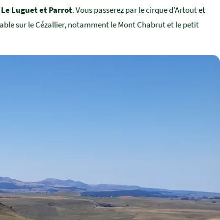
 Le Luguet et Parrot
. Vous passerez par le cirque d'Artout et
yable sur le Cézallier, notamment le Mont Chabrut et le petit