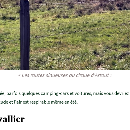
« Les routes sinueuses du cirque d'Artout »
ée, parfois quelques camping-cars et voitures, mais vous devriez 
ude et l'air est respirable même en été.
zallier