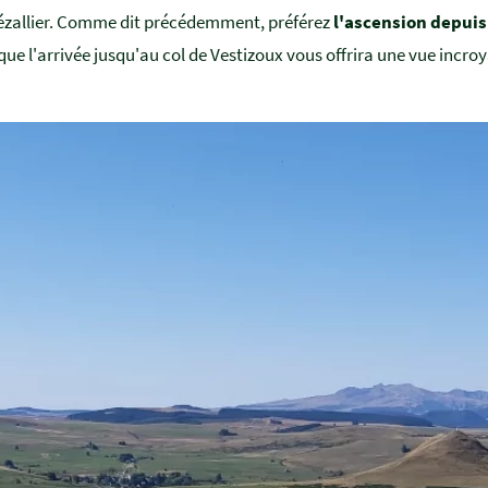
le Cézallier. Comme dit précédemment, préférez
l'ascension depuis
sque l'arrivée jusqu'au col de Vestizoux vous offrira une vue incro