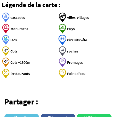
Légende de la carte :
cascades
villes-villages
Monument
Puys
lacs
Circuits vélo
Cols
roches
Cols +1300m
Fromages
Restaurants
Point d'eau
Partager :