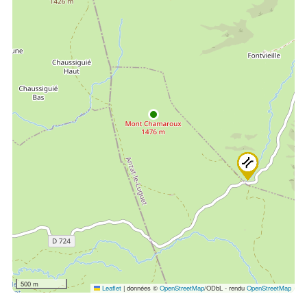
500 m
Leaflet
|
données ©
OpenStreetMap
/ODbL - rendu
OpenStreetMap