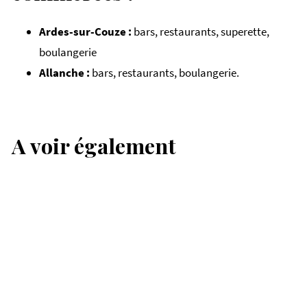
Ardes-sur-Couze :
bars, restaurants, superette,
boulangerie
Allanche :
bars, restaurants, boulangerie.
Destination
Le Cézallier
A voir également
Un territoire à part, entre grands espaces, burons et
carte
paysages d’altitude.
Carte du Cézallier
Une carte pour repérer les plus beaux lieux à découvrir
dans le Cézallier.